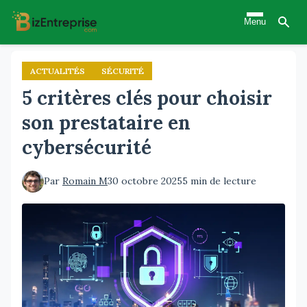
Aller
Menu
au
contenu
principal
ACTUALITÉS
SÉCURITÉ
5 critères clés pour choisir
son prestataire en
cybersécurité
Par
Romain M
30 octobre 2025
5 min de lecture